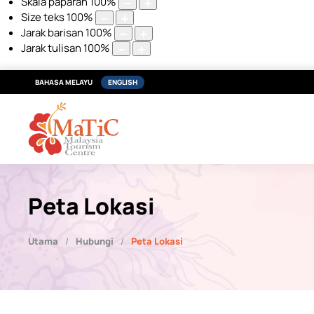
Skala paparan
100
%
Size teks
100
%
Jarak barisan
100
%
Jarak tulisan
100
%
BAHASA MELAYU
ENGLISH
Peta Lokasi
Utama
Hubungi
Peta Lokasi