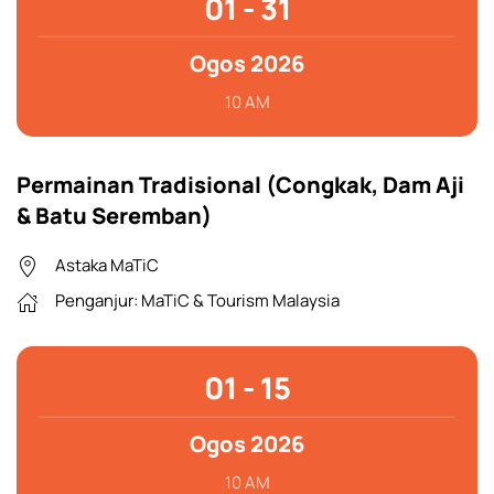
01 - 31
Ogos 2026
10 AM
Permainan Tradisional (Congkak, Dam Aji
& Batu Seremban)
Astaka MaTiC
Penganjur: MaTiC & Tourism Malaysia
01 - 15
Ogos 2026
10 AM