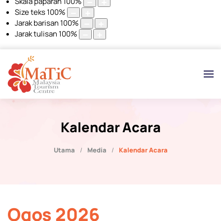
Skala paparan
100
%
Size teks
100
%
Jarak barisan
100
%
Jarak tulisan
100
%
Kalendar Acara
Utama
Media
Kalendar Acara
Ogos 2026