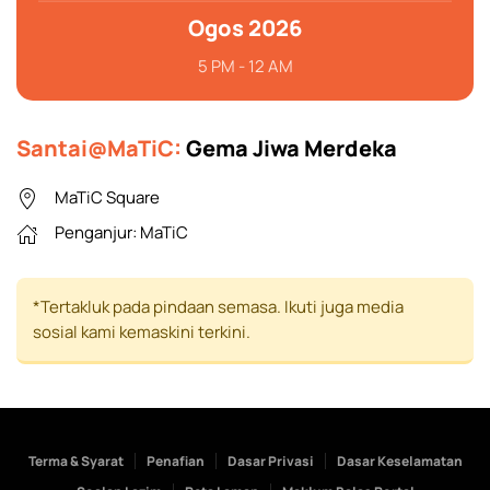
Ogos 2026
5 PM - 12 AM
Santai@MaTiC:
Gema Jiwa Merdeka
MaTiC Square
Penganjur:
MaTiC
*Tertakluk pada pindaan semasa. Ikuti juga media
sosial kami kemaskini terkini.
Terma & Syarat
Penafian
Dasar Privasi
Dasar Keselamatan