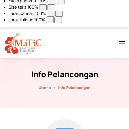
Skala paparan
100
%
Size teks
100
%
Jarak barisan
100
%
Jarak tulisan
100
%
Info Pelancongan
Utama
Info Pelancongan