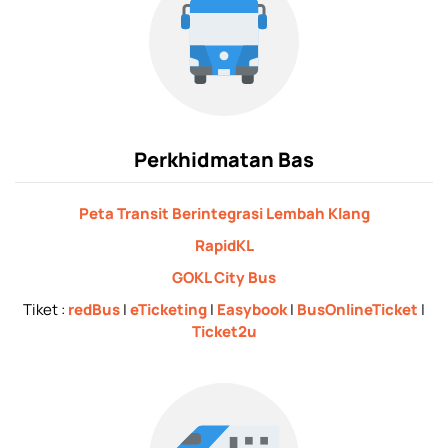
Perkhidmatan Bas
Peta Transit Berintegrasi Lembah Klang
RapidKL
GOKL City Bus
Tiket :
redBus
|
eTicketing
|
Easybook
|
BusOnlineTicket
|
Ticket2u