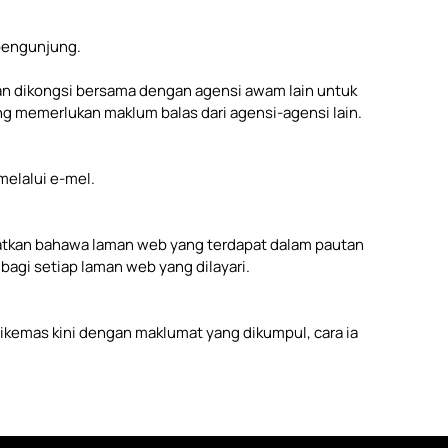
pengunjung.
n dikongsi bersama dengan agensi awam lain untuk
g memerlukan maklum balas dari agensi-agensi lain.
melalui e-mel.
ingatkan bahawa laman web yang terdapat dalam pautan
agi setiap laman web yang dilayari.
 dikemas kini dengan maklumat yang dikumpul, cara ia