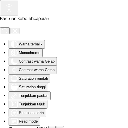
Skip to main content
Bantuan Kebolehcapaian
Warna terbalik
Monochrome
Contrast warna Gelap
Contrast warna Cerah
Saturation rendah
Saturation tinggi
Tunjukkan pautan
Tunjukkan tajuk
Pembaca skrin
Read mode