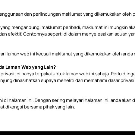
 penggunaan dan perlindungan maklumat yang dikemukakan oleh 
 yang mengandungi maklumat peribadi, maklumat ini mungkin aka
n efektif. Contohnya seperti di dalam menyelesaikan aduan yan
ri laman web ini kecuali maklumat yang dikemukakan oleh anda 
ada Laman Web yang Lain?
rivasi ini hanya terpakai untuk laman web ini sahaja. Perlu di
ung dinasihatkan supaya meneliti dan memahami dasar privasi b
ini di halaman ini. Dengan sering melayari halaman ini, anda akan
t dikongsi bersama pihak yang lain.