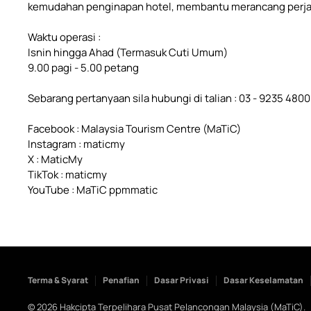
kemudahan penginapan hotel, membantu merancang perjalana
Waktu operasi :
Isnin hingga Ahad (Termasuk Cuti Umum)
9.00 pagi - 5.00 petang
Sebarang pertanyaan sila hubungi di talian : 03 - 9235 4800
Facebook : Malaysia Tourism Centre (MaTiC)
Instagram : maticmy
X : MaticMy
TikTok : maticmy
YouTube : MaTiC ppmmatic
Terma & Syarat
Penafian
Dasar Privasi
Dasar Keselamatan
©
2026
Hakcipta Terpelihara Pusat Pelancongan Malaysia (MaTiC).