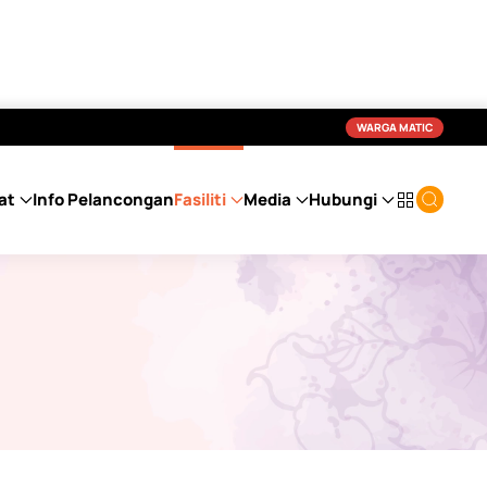
WARGA MATIC
at
Info Pelancongan
Fasiliti
Media
Hubungi