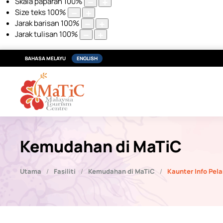
Skala paparan
100
%
Size teks
100
%
Jarak barisan
100
%
Jarak tulisan
100
%
BAHASA MELAYU
ENGLISH
Kemudahan di MaTiC
Utama
Fasiliti
Kemudahan di MaTiC
Kaunter Info Pel