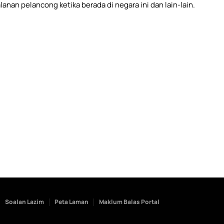
n pelancong ketika berada di negara ini dan lain-lain.
Soalan Lazim
Peta Laman
Maklum Balas Portal