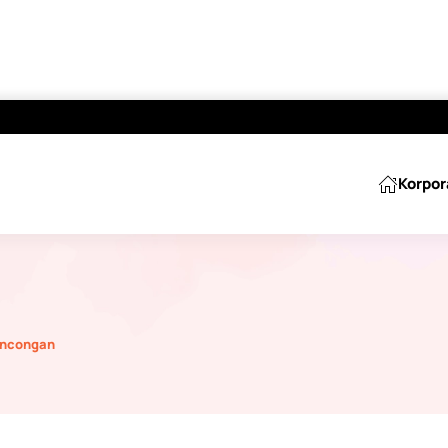
Korpor
ancongan