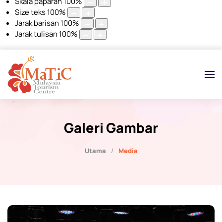
Skala paparan
100
%
Size teks
100
%
Jarak barisan
100
%
Jarak tulisan
100
%
Galeri Gambar
Utama
Media