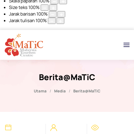
Skala paparan
100
%
Size teks
100
%
Jarak barisan
100
%
Jarak tulisan
100
%
Berita@MaTiC
Utama
Media
Berita@MaTiC