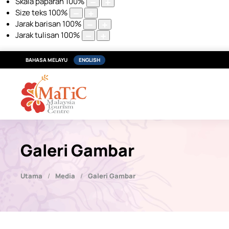
Skala paparan
100
%
Size teks
100
%
Jarak barisan
100
%
Jarak tulisan
100
%
BAHASA MELAYU
ENGLISH
Galeri Gambar
Utama
Media
Galeri Gambar