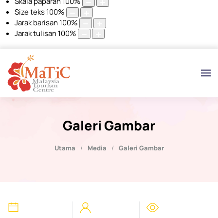
Skala paparan
100
%
Size teks
100
%
Jarak barisan
100
%
Jarak tulisan
100
%
Galeri Gambar
Utama
Media
Galeri Gambar