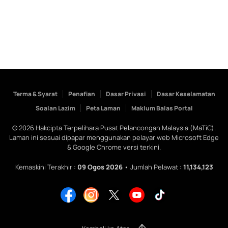
Terma & Syarat
Penafian
Dasar Privasi
Dasar Keselamatan
Soalan Lazim
Peta Laman
Maklum Balas Portal
©
2026
Hakcipta Terpelihara Pusat Pelancongan Malaysia (MaTiC).
Laman ini sesuai dipapar menggunakan pelayar web Microsoft Edge
& Google Chrome versi terkini.
Kemaskini Terakhir :
09 Ogos 2026
• Jumlah Pelawat :
11,134,123